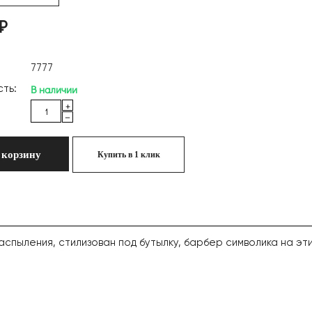
₽
7777
В наличии
ть:
+
−
 корзину
Купить в 1 клик
пыления, стилизован под бутылку, барбер символика на эти