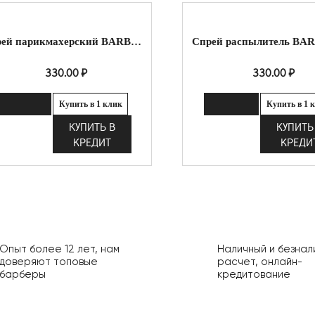
спрей парикмахерский BARBER'S
330.00
₽
330.00
₽
Купить в 1 клик
Купить в 1 
КУПИТЬ В
КУПИТЬ
КРЕДИТ
КРЕДИ
Опыт более 12 лет, нам
Наличный и безнал
доверяют топовые
расчет, онлайн-
барберы
кредитование