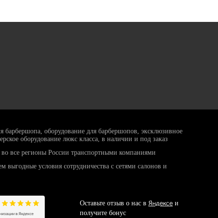
ля барбершопа, оборудование для барбершопов, эксклюзивное
ерское оборудование люкс класса, в наличии и под заказ
 во все регионы России транспортными компаниями
ем выгодные условия сотрудничества с сетями салонов и
Яндексе
Оставьте отзыв о нас в
и
получите бонус