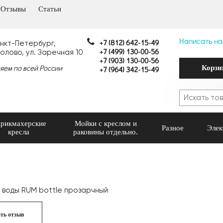
Отзывы
Статьи
Написать на
+7 (812) 642-15-49
анкт-Петербург,
+7 (499) 130-00-56
олово, ул. Заречная 10
+7 (903) 130-00-56
яем по всей России
Корзи
+7 (964) 342-15-49
рикмахерские
Мойки с креслом и
Разное
Элек
кресла
раковины отдельно.
 воды RUM bottle прозарчный
ть отзыв