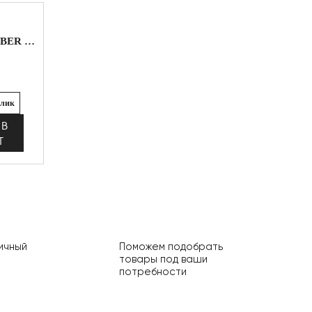
Спрей распылитель BARBER (коричневый)
клик
 В
Т
ичный
Поможем подобрать
товары под ваши
потребности