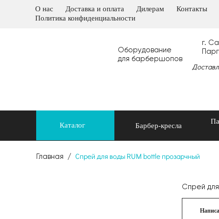
О нас
Доставка и оплата
Дилерам
Контакты
Политика конфиденциальности
г. С
Оборудование
Парг
для барбершопов
Доставл
Па
Каталог
Барбер-кресла
Спрей для воды RUM bottle прозарчный
Главная
/
Спрей для
Написа