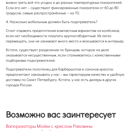
можно греть всё что угодно и до разных температурных показателей.
Если его нет – существуют фиксированные показатели от 60 до 80
градусов, самые распространённые – на 70.
4. Насколько мобильным должен быть подогреватель?
Стоит отдавать предпочтения компактным вариантам на колёсиках,
если нет необходимости покупать крупногабаритный. Их легко
перемещать, они не занимают много место и вписываются в интерьер.
Кстати, существует разделение по брендам, которое на деле
оказывается несущественным, если сталкиваетесь с качественными
подборками подогревателей.
Подогреватели полотенец для барбершопов и салонов красоты
предпочитают заказывать у нас – мы гарантируем качество и удобную
доставку по Санкт-Петербургу. Кстати, у нас есть дилеры в других
городах России.
Возможно вас заинтересует
Вапоризаторы
Мойки с креслом
Раковины