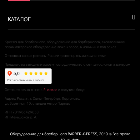
КАТАЛОГ
Кресла для барбершопа, оборудование для барбершопов, эксклюзивное
парикмахерское оборудование люкс класса, в наличии и под заказ
Отправка во все регионы России транспортными компаниями
Предлагаем выгодные условия сотрудничества с сетями салонов и дилерам
Оставьте отзыв о нас в
Яндексе
и получите бонус
Адрес: Россия, г. Санкт-Петербург, Парголово,
ул. Заречная 10, станция метро Парнас
ИНН 781906429658
ИП Меньшаков Д. А.
Оборудование для барбершопа BARBER-X-PRESS, 2019 © Все права
защищены