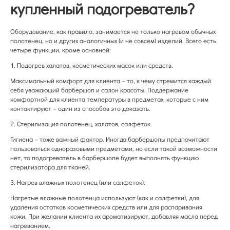
купленный подогреватель?
Оборудование, как правило, занимается не только нагревом обычных
полотенец, но и других аналогичных (и не совсем) изделий. Всего есть
четыре функции, кроме основной:
1. Подогрев халатов, косметических масок или средств.
Максимальный комфорт для клиента – то, к чему стремится каждый
себя уважающий барбершоп и салон красоты. Поддержание
комфортной для клиента температуры в предметах, которые с ним
контактируют – один из способов это доказать.
2. Стерилизация полотенец, халатов, салфеток.
Гигиена – тоже важный фактор. Иногда барбершопы предпочитают
пользоваться одноразовыми предметами, но если такой возможности
нет, то подогреватель в барбершопе будет выполнять функцию
стерилизатора для тканей.
3. Нагрев влажных полотенец (или салфеток).
Нагретые влажные полотенца используют (как и салфетки), для
удаления остатков косметических средств или для распаривания
кожи. При желании клиента их ароматизируют, добавляя масла перед
нагреванием.