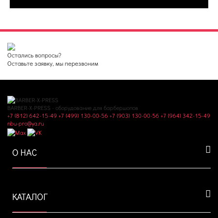
Остались вопросы?
Оставьте заявку, мы перезвоним
BARBER-X-PRESS - оборудование для барбершопов
+7 (812) 642-15-49
+7 (499) 130-00-56
+7 (903) 130-00-56
+7 (964) 342-15-49
nbu-pro@ya.ru
О НАС
КАТАЛОГ