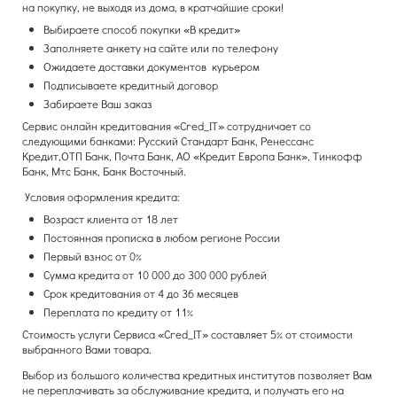
на покупку, не выходя из дома, в кратчайшие сроки!
Выбираете способ покупки «В кредит»
Заполняете анкету на сайте или по телефону
Ожидаете доставки документов курьером
Подписываете кредитный договор
Забираете Ваш заказ
Сервис онлайн кредитования «Cred_IT» сотрудничает со
следующими банками: Русский Стандарт Банк, Ренессанс
Кредит,ОТП Банк, Почта Банк, АО «Кредит Европа Банк», Тинкофф
Банк, Мтс Банк, Банк Восточный.
Условия оформления кредита:
Возраст клиента от 18 лет
Постоянная прописка в любом регионе России
Первый взнос от 0%
Сумма кредита от 10 000 до 300 000 рублей
Срок кредитования от 4 до 36 месяцев
Переплата по кредиту от 11%
Стоимость услуги Сервиса «Cred_IT» составляет 5% от стоимости
выбранного Вами товара.
Выбор из большого количества кредитных институтов позволяет Вам
не переплачивать за обслуживание кредита, и получать его на