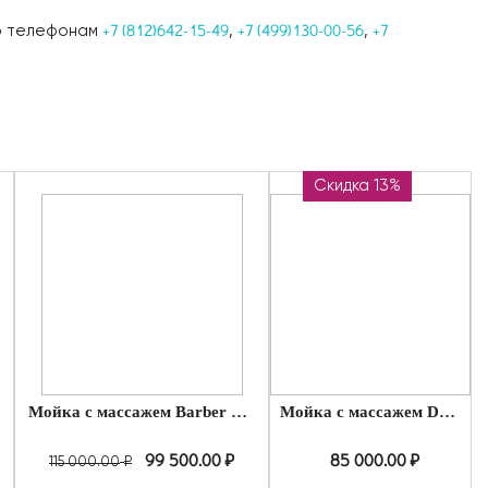
+7 (812)642-15-49
+7 (499)130-00-56
+7
по телефонам
,
,
Скидка 14%
Скидка 13%
Скидка 8%
Мойка с массажем Barber Dream
Мойка с массажем DIRect
99 500.00
₽
85 000.00
₽
115 000.00
₽