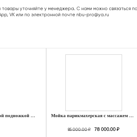
 товары уточняйте у менеджера. С нами можно связаться 
App, VK или по электронной почте
nbu-pro@ya.ru
Мойка парикмахерская c массжем и электрической подножкой BXS/TANK
Мойка парикмахерская с массажем RELAX
78 000.00
₽
85 000.00
₽