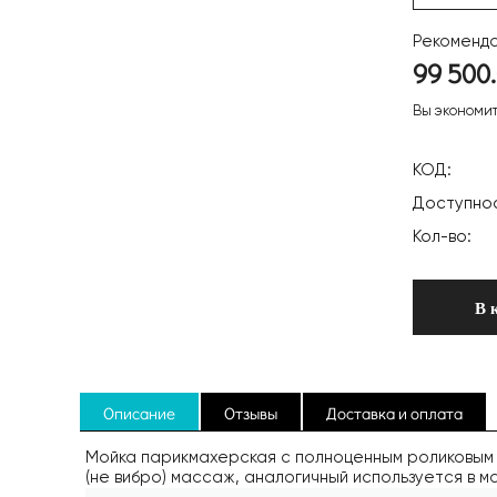
Рекомендо
99 500
Вы экономи
КОД:
Доступнос
Кол-во:
В 
Описание
Отзывы
Доставка и оплата
Мойка парикмахерская с полноценным роликовым 
(не вибро) массаж, аналогичный используется в 