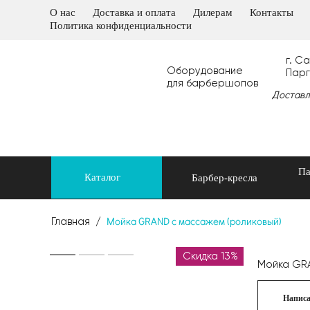
О нас
Доставка и оплата
Дилерам
Контакты
Политика конфиденциальности
г. С
Оборудование
Парг
для барбершопов
Доставл
Па
Каталог
Барбер-кресла
Мойка GRAND с массажем (роликовый)
Главная
/
Скидка 13%
Мойка GRA
Написа