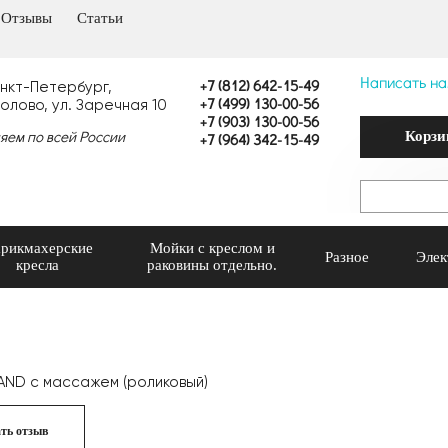
Отзывы
Статьи
Написать на
+7 (812) 642-15-49
анкт-Петербург,
+7 (499) 130-00-56
олово, ул. Заречная 10
+7 (903) 130-00-56
яем по всей России
Корзи
+7 (964) 342-15-49
рикмахерские
Мойки с креслом и
Разное
Элек
кресла
раковины отдельно.
ND с массажем (роликовый)
ть отзыв