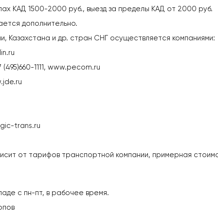
ах КАД 1500-2000 руб., выезд за пределы КАД от 2000 руб.
вается дополнительно.
сии, Казахстана и др. стран СНГ осуществляется компаниями:
n.ru
 (495)660-1111, www.pecom.ru
jde.ru
ic-trans.ru
исит от тарифов транспортной компании, примерная стоимо
аде с пн-пт, в рабочее время.
опов