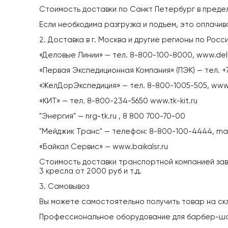
Стоимость доставки по Санкт Петербург в предел
Если необходима разгрузка и подъем, это оплачи
2. Доставка в г. Москва и другие регионы по Рос
«Деловые Линии» — тел. 8-800-100-8000, www.delli
«Первая Экспедиционная Компания» (ПЭК) — тел. +7
«ЖелДорЭкспедиция» — тел. 8-800-1005-505, www.
«КИТ» — тел. 8-800-234-5650 www.tk-kit.ru
"Энергия" — nrg-tk.ru , 8 800 700-70-00
"Мейджик Транс" — телефон: 8-800-100-4444, mag
«Байкал Сервис» — www.baikalsr.ru
Стоимость доставки транспортной компанией зав
3 кресла от 2000 руб и т.д.
3. Самовывоз
Вы можете самостоятельно получить товар на скл
Профессиональное оборудование для барбер-ш