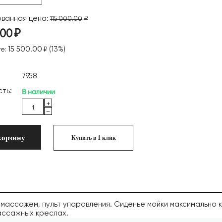
ванная цена:
115 000.00
₽
.00
₽
15 500.00
(
13
%)
те:
₽
7958
В наличии
ть:
+
−
корзину
Купить в 1 клик
массажем, пульт упаравления. Сиденье мойки максимально 
массажных креслах.