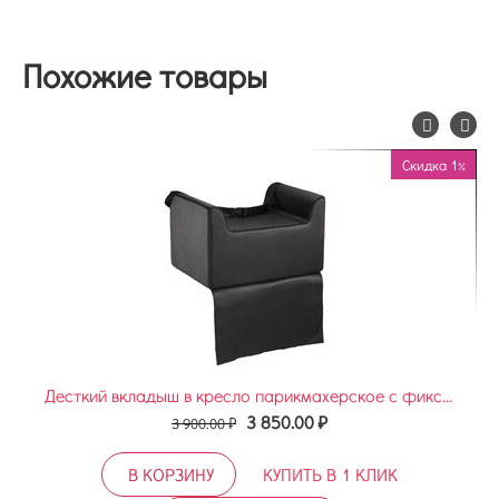
Похожие товары
0%
Скидка 1%
Десткий вкладыш в кресло парикмахерское с фиксацией.
3 850.00
₽
3 900.00
₽
В КОРЗИНУ
КУПИТЬ В 1 КЛИК