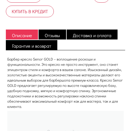
КУПИТЬ В КРЕДИТ
Описание
Отзывы
Доставка и оплата
Гарантия и возврат
Барбер кресло Senor GOLD – воплощение роскоши и
функциональности. Это кресло не просто инструмент, оно станет
эпицентром стиля и комфорта в вашем салоне. Изысканный дизайн,
золотистые акценты и высококачественные материалы делают его
идеальным выбором для барбершопа премиум-класса. Кресло Senor
GOLD предлагает регулируемую по высоте гидравлическую базу,
удобную подножку, мягкую и комфортную спинку. Эргономичные
подлокотники и возможность регулировки наклона спинки
обеспечивают максимальный комфорт как для мастера, так и для
клиента.