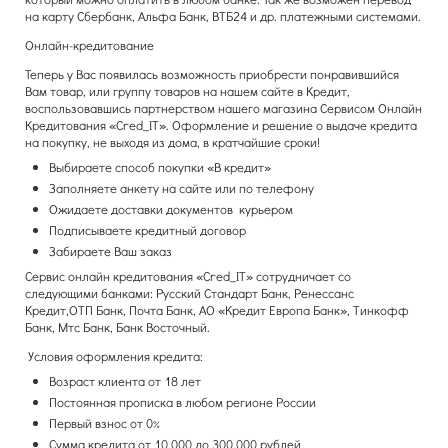
на карту Сбербанк, Альфа Банк, ВТБ24 и др. платежными системами.
Онлайн-кредитование
Теперь у Вас появилась возможность приобрести понравившийся
Вам товар, или группу товаров на нашем сайте в Кредит,
воспользовавшись партнерством нашего магазина Сервисом Онлайн
Кредитования «Cred_IТ». Оформление и решение о выдаче кредита
на покупку, не выходя из дома, в кратчайшие сроки!
Выбираете способ покупки «В кредит»
Заполняете анкету на сайте или по телефону
Ожидаете доставки документов курьером
Подписываете кредитный договор
Забираете Ваш заказ
Сервис онлайн кредитования «Cred_IT» сотрудничает со
следующими банками: Русский Стандарт Банк, Ренессанс
Кредит,ОТП Банк, Почта Банк, АО «Кредит Европа Банк», Тинкофф
Банк, Мтс Банк, Банк Восточный.
Условия оформления кредита:
Возраст клиента от 18 лет
Постоянная прописка в любом регионе России
Первый взнос от 0%
Сумма кредита от 10 000 до 300 000 рублей