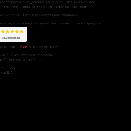
я барбершопа, оборудование для барбершопов, эксклюзивное
ское оборудование люкс класса, в наличии и под заказ
во все регионы России транспортными компаниями
м выгодные условия сотрудничества с сетями салонов и дилерам
тзыв о нас в
Яндексе
и получите бонус
сия, г. Санкт-Петербург, Парголово,
ая 10, станция метро Парнас
06429658
ов Д. А.