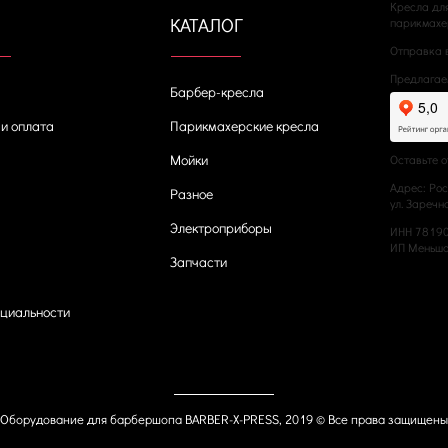
Кресла дл
КАТАЛОГ
парикмахер
Отправка 
Предлагае
Барбер-кресла
 и оплата
Парикмахерские кресла
Мойки
Оставьте о
Адрес: Рос
Разное
ул. Заречн
Электроприборы
ИНН 7819
ИП Меньшак
Запчасти
циальности
Оборудование для барбершопа BARBER-X-PRESS, 2019 © Все права защищены