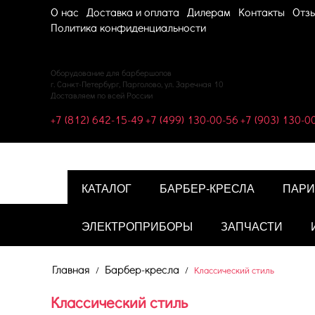
О нас
Доставка и оплата
Дилерам
Контакты
Отз
Политика конфиденциальности
Оборудование для барбершопов
г. Санкт-Петербург, Парголово, ул. Заречная 10
Доставляем по всей России
+7 (812) 642-15-49
+7 (499) 130-00-56
+7 (903) 130-0
КАТАЛОГ
БАРБЕР-КРЕСЛА
ПАРИ
ЭЛЕКТРОПРИБОРЫ
ЗАПЧАСТИ
Главная
Барбер-кресла
/
/
Классический стиль
Классический стиль