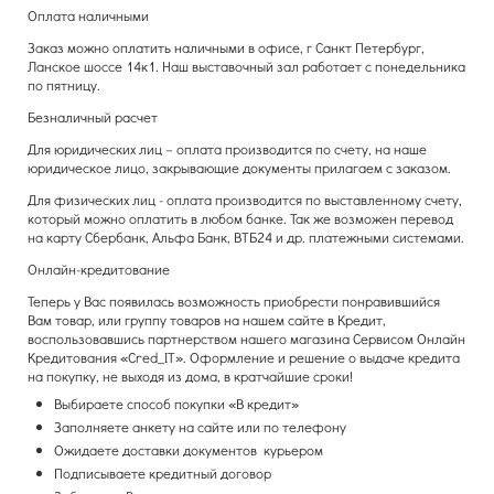
Оплата наличными
Заказ можно оплатить наличными в офисе, г Санкт Петербург,
Ланское шоссе 14к1. Наш выставочный зал работает с понедельника
по пятницу.
Безналичный расчет
Для юридических лиц – оплата производится по счету, на наше
юридическое лицо, закрывающие документы прилагаем с заказом.
Для физических лиц - оплата производится по выставленному счету,
который можно оплатить в любом банке. Так же возможен перевод
на карту Сбербанк, Альфа Банк, ВТБ24 и др. платежными системами.
Онлайн-кредитование
Теперь у Вас появилась возможность приобрести понравившийся
Вам товар, или группу товаров на нашем сайте в Кредит,
воспользовавшись партнерством нашего магазина Сервисом Онлайн
Кредитования «Cred_IТ». Оформление и решение о выдаче кредита
на покупку, не выходя из дома, в кратчайшие сроки!
Выбираете способ покупки «В кредит»
Заполняете анкету на сайте или по телефону
Ожидаете доставки документов курьером
Подписываете кредитный договор