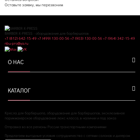
Оставьте заявку, мы перезвоним
BARBER-X-PRESS - оборудование для барбершопов
+7 (812) 642-15-49
+7 (499) 130-00-56
+7 (903) 130-00-56
+7 (964) 342-15-49
nbu-pro@ya.ru
О НАС
КАТАЛОГ
Кресла для барбершопа, оборудование для барбершопов, эксклюзивное
парикмахерское оборудование люкс класса, в наличии и под заказ
Отправка во все регионы России транспортными компаниями
Предлагаем выгодные условия сотрудничества с сетями салонов и дилерам