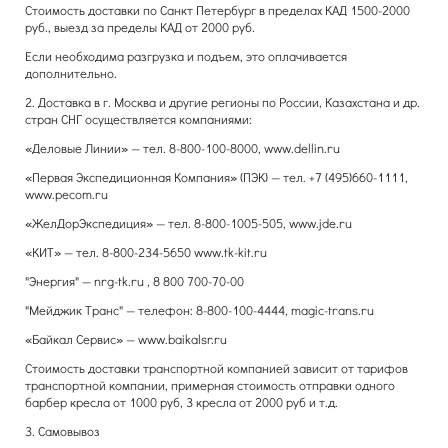
Стоимость доставки по Санкт Петербург в пределах КАД 1500-2000
руб., выезд за пределы КАД от 2000 руб.
Если необходима разгрузка и подъем, это оплачивается
дополнительно.
2. Доставка в г. Москва и другие регионы по России, Казахстана и др.
стран СНГ осуществляется компаниями:
«Деловые Линии» — тел. 8-800-100-8000, www.dellin.ru
«Первая Экспедиционная Компания» (ПЭК) — тел. +7 (495)660-1111,
www.pecom.ru
«ЖелДорЭкспедиция» — тел. 8-800-1005-505, www.jde.ru
«КИТ» — тел. 8-800-234-5650 www.tk-kit.ru
"Энергия" — nrg-tk.ru , 8 800 700-70-00
"Мейджик Транс" — телефон: 8-800-100-4444, magic-trans.ru
«Байкал Сервис» — www.baikalsr.ru
Стоимость доставки транспортной компанией зависит от тарифов
транспортной компании, примерная стоимость отправки одного
барбер кресла от 1000 руб, 3 кресла от 2000 руб и т.д.
3. Самовывоз