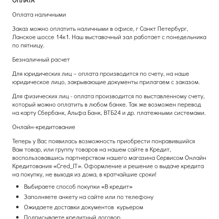
Оплата наличными
Заказ можно оплатить наличными в офисе, г Санкт Петербург,
Ланское шоссе 14к1. Наш выставочный зал работает с понедельника
по пятницу.
Безналичный расчет
Для юридических лиц – оплата производится по счету, на наше
юридическое лицо, закрывающие документы прилагаем с заказом.
Для физических лиц - оплата производится по выставленному счету,
который можно оплатить в любом банке. Так же возможен перевод
на карту Сбербанк, Альфа Банк, ВТБ24 и др. платежными системами.
Онлайн-кредитование
Теперь у Вас появилась возможность приобрести понравившийся
Вам товар, или группу товаров на нашем сайте в Кредит,
воспользовавшись партнерством нашего магазина Сервисом Онлайн
Кредитования «Cred_IТ». Оформление и решение о выдаче кредита
на покупку, не выходя из дома, в кратчайшие сроки!
Выбираете способ покупки «В кредит»
Заполняете анкету на сайте или по телефону
Ожидаете доставки документов курьером
Подписываете кредитный договор