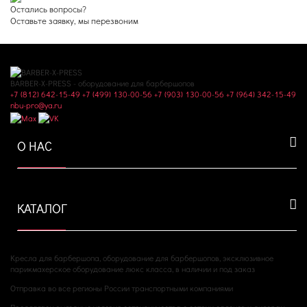
Остались вопросы?
Оставьте заявку, мы перезвоним
BARBER-X-PRESS - оборудование для барбершопов
+7 (812) 642-15-49
+7 (499) 130-00-56
+7 (903) 130-00-56
+7 (964) 342-15-49
nbu-pro@ya.ru
О НАС
КАТАЛОГ
Кресла для барбершопа, оборудование для барбершопов, эксклюзивное
парикмахерское оборудование люкс класса, в наличии и под заказ
Отправка во все регионы России транспортными компаниями
Предлагаем выгодные условия сотрудничества с сетями салонов и дилерам