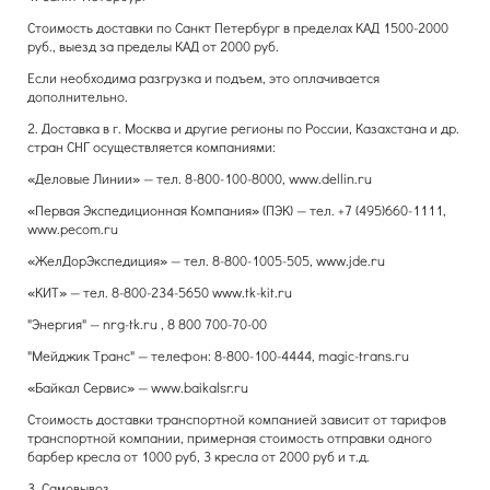
Стоимость доставки по Санкт Петербург в пределах КАД 1500-2000
руб., выезд за пределы КАД от 2000 руб.
Если необходима разгрузка и подъем, это оплачивается
дополнительно.
2. Доставка в г. Москва и другие регионы по России, Казахстана и др.
стран СНГ осуществляется компаниями:
«Деловые Линии» — тел. 8-800-100-8000, www.dellin.ru
«Первая Экспедиционная Компания» (ПЭК) — тел. +7 (495)660-1111,
www.pecom.ru
«ЖелДорЭкспедиция» — тел. 8-800-1005-505, www.jde.ru
«КИТ» — тел. 8-800-234-5650 www.tk-kit.ru
"Энергия" — nrg-tk.ru , 8 800 700-70-00
"Мейджик Транс" — телефон: 8-800-100-4444, magic-trans.ru
«Байкал Сервис» — www.baikalsr.ru
Стоимость доставки транспортной компанией зависит от тарифов
транспортной компании, примерная стоимость отправки одного
барбер кресла от 1000 руб, 3 кресла от 2000 руб и т.д.
3. Самовывоз